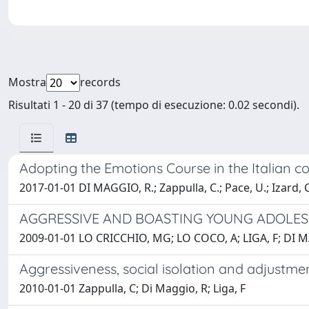
Mostra
records
Risultati 1 - 20 di 37 (tempo di esecuzione: 0.02 secondi).
Adopting the Emotions Course in the Italian co
2017-01-01 DI MAGGIO, R.; Zappulla, C.; Pace, U.; Izard, C
AGGRESSIVE AND BOASTING YOUNG ADOLESC
2009-01-01 LO CRICCHIO, MG; LO COCO, A; LIGA, F; DI 
Aggressiveness, social isolation and adjustment
2010-01-01 Zappulla, C; Di Maggio, R; Liga, F