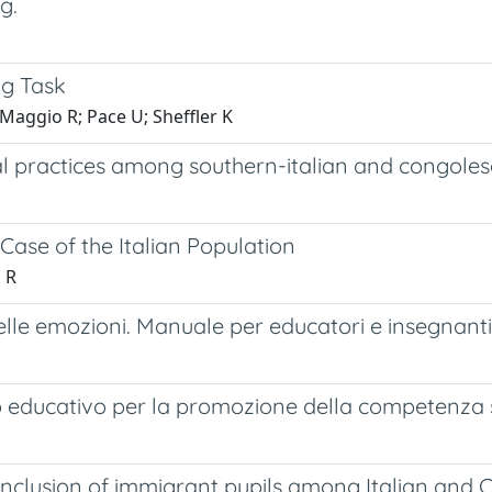
g.
ng Task
 Maggio R; Pace U; Sheffler K
tal practices among southern-italian and congole
Case of the Italian Population
 R
le emozioni. Manuale per educatori e insegnanti d
o educativo per la promozione della competenza s
f inclusion of immigrant pupils among Italian and