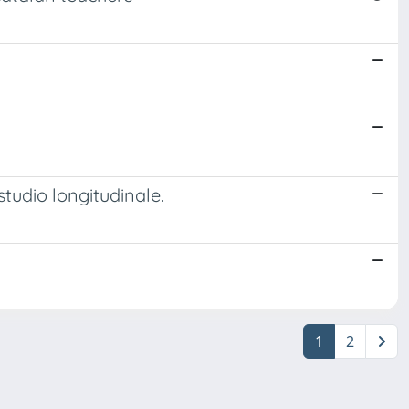
tudio longitudinale.
1
2