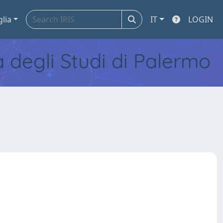
glia
IT
LOGIN
tà degli Studi di Palermo