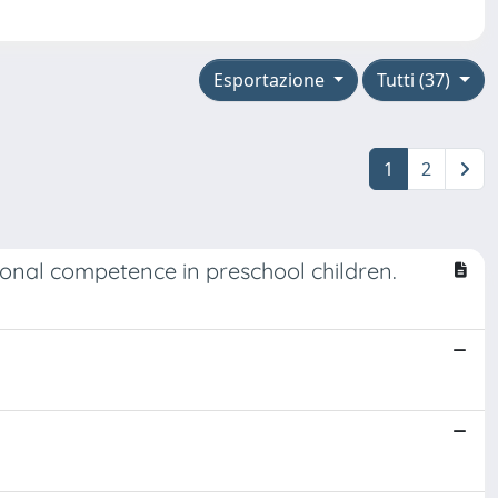
Esportazione
Tutti (37)
1
2
tional competence in preschool children.