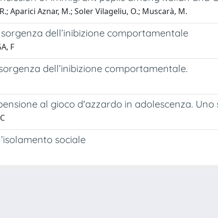
R.; Aparici Aznar, M.; Soler Vilageliu, O.; Muscarà, M.
ell’insorgenza dell’inibizione comportamentale
A, F
ll’insorgenza dell’inibizione comportamentale.
pensione al gioco d'azzardo in adolescenza. Uno s
 C
l’isolamento sociale