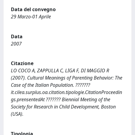
Data del convegno
29 Marzo-01 Aprile
Data
2007
Citazione
LO COCO A, ZAPPULLA C, LIGA F, DI MAGGIO R
(2007). Cultural Meanings of Parenting Behavior: The
Case of the Italian Population. ???????
it.cilea.surplus.oa.citation.tipologie.CitationProceedin
gs.prensentedAt ??????? Biennial Meeting of the
Society for Research in Child Development, Boston
(USA).
Tipologia