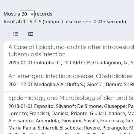
Mostra
records
Risultati 1 - 5 di 5 (tempo di esecuzione: 0.013 secondi).
A Case of Epididymo-orchitis after intravesica
tuberculosis infection
2016-01-01 Colomba, C.; DI CARLO, P.; Guadagnino, G.; Sira
An emergent infectious disease: Clostridioides di
2021-12-01 Medaglia A.A.; Buffa S.; Gioe' C.; Bonura S.; R
Epidemiology and Microbiology of Skin and Soft
2018-01-01 Esposito, Silvano*; De Simone, Giuseppe; Pan,
Lorenzo; Francisci, Daniela; Priante, Giulia; Libanore, 
Alessandra; Amendola, Giovanni; Savalli, Francesca; Gera
Maria Paola; Schiaroli, Elisabetta; Rovere, Pierangelo; M