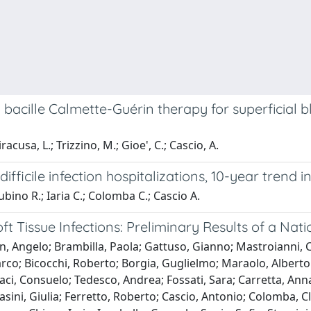
l bacille Calmette-Guérin therapy for superficial 
cusa, L.; Trizzino, M.; Gioe', C.; Cascio, A.
fficile infection hospitalizations, 10-year trend in 
ubino R.; Iaria C.; Colomba C.; Cascio A.
 Tissue Infections: Preliminary Results of a Nati
 Angelo; Brambilla, Paola; Gattuso, Gianno; Mastroianni, Cla
Marco; Bicocchi, Roberto; Borgia, Guglielmo; Maraolo, Alberto
ci, Consuelo; Tedesco, Andrea; Fossati, Sara; Carretta, Anna;
asini, Giulia; Ferretto, Roberto; Cascio, Antonio; Colomba, C