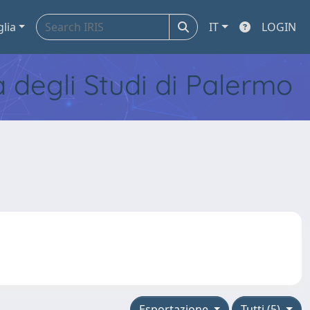
glia
IT
LOGIN
tà degli Studi di Palermo
Esportazione
Tutti (5)