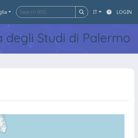
glia
IT
LOGIN
tà degli Studi di Palermo