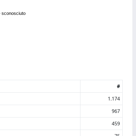
e sconosciuto
#
1.174
967
459