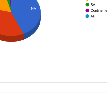
SA
NA
Continent
AF