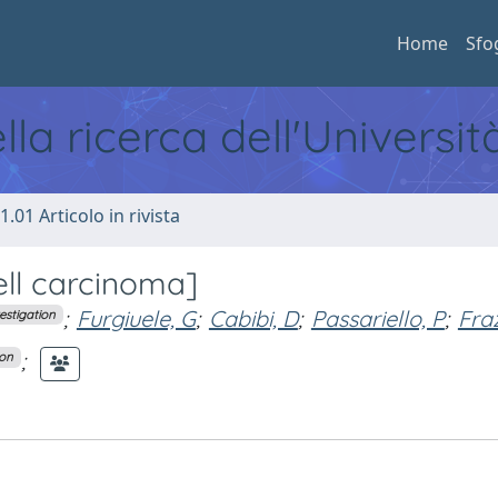
Home
Sfo
ella ricerca dell'Universi
1.01 Articolo in rivista
ell carcinoma]
;
Furgiuele, G
;
Cabibi, D
;
Passariello, P
;
Fra
estigation
;
ion