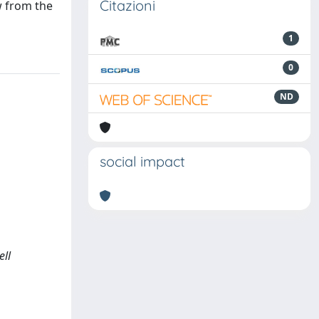
Citazioni
ow from the
1
0
ND
social impact
ell