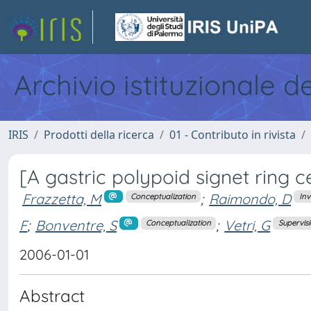
Archivio istituzionale d
IRIS
Prodotti della ricerca
01 - Contributo in rivista
[A gastric polypoid signet ring c
Frazzetta, M
;
Raimondo, D
Conceptualization
Inv
F
;
Bonventre, S
;
Vetri, G
Conceptualization
Supervis
2006-01-01
Abstract