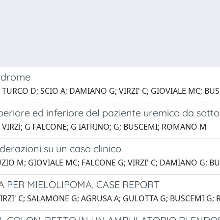
indrome
; TURCO D; SCIO A; DAMIANO G; VIRZI' C; GIOVIALE MC; 
eriore ed inferiore del paziente uremico da sotto
 VIRZì; G FALCONE; G IATRINO; G; BUSCEMI; ROMANO M
iderazioni su un caso clinico
UZIO M; GIOVIALE MC; FALCONE G; VIRZI' C; DAMIANO G;
 PER MIELOLIPOMA, CASE REPORT
IRZI' C; SALAMONE G; AGRUSA A; GULOTTA G; BUSCEMI G