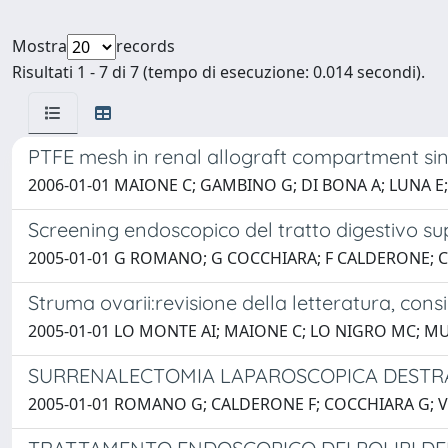
Mostra
records
Risultati 1 - 7 di 7 (tempo di esecuzione: 0.014 secondi).
PTFE mesh in renal allograft compartment s
2006-01-01 MAIONE C; GAMBINO G; DI BONA A; LUNA E
Screening endoscopico del tratto digestivo sup
2005-01-01 G ROMANO; G COCCHIARA; F CALDERONE; C
Struma ovarii:revisione della letteratura, cons
2005-01-01 LO MONTE AI; MAIONE C; LO NIGRO MC; M
SURRENALECTOMIA LAPAROSCOPICA DESTRA
2005-01-01 ROMANO G; CALDERONE F; COCCHIARA G; V