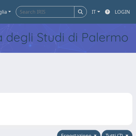
glia
IT
LOGIN
tà degli Studi di Palermo
Esportazione
Tutti (7)