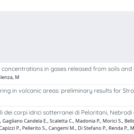
oncentrations in gases released from soils and 
alenza, M
ng in volcanic areas: preliminary results for St
i dei corpi idrici sotterranei di Peloritani, Nebrod
, Gagliano Candela E., Scaletta C., Madonia P., Morici S., Bell
 Capizzi P., Pellerito S., Cangemi M., Di Stefano P., Renda P.,