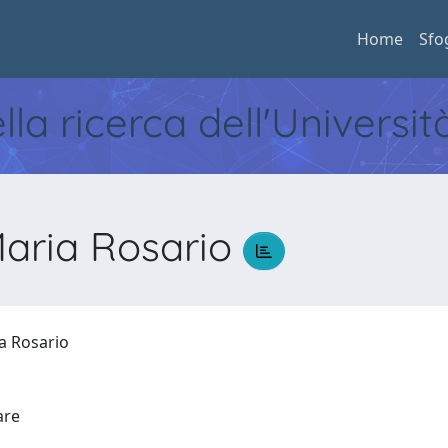
Home
Sfo
ella ricerca dell'Universi
aria Rosario
a Rosario
Mare