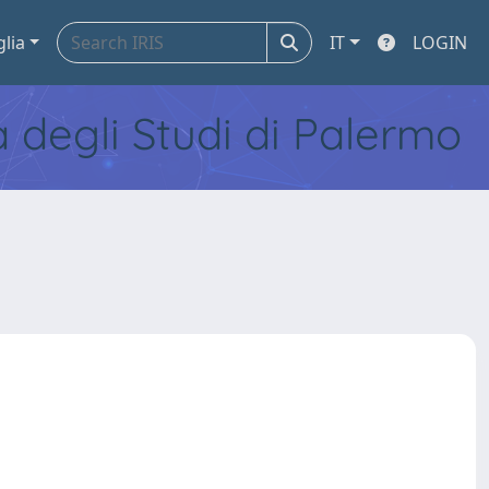
glia
IT
LOGIN
tà degli Studi di Palermo