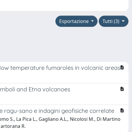
Esportazione
Tutti (3)
low temperature fumaroles in volcanic areas
romboli and Etna volcanoes
i e ragu-sano e indagini geofisiche correlate
omo S., La Pica L., Gagliano A.L., Nicolosi M., Di Martino
 Martorana R.