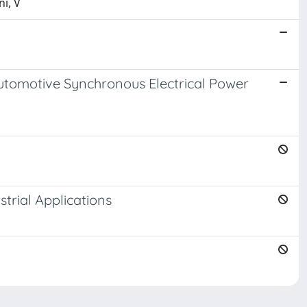
ni, V
utomotive Synchronous Electrical Power
trial Applications