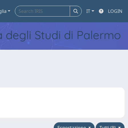
glia
IT
LOGIN
tà degli Studi di Palermo
Esportazione
Tutti (9)