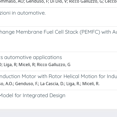
 Tommaso, AO; Genduso, F; Di Dio, V; Ricco Galluzzo, G; Cecco
zioni in automotive.
change Membrane Fuel Cell Stack (PEMFC) with A
ts automotive applications
; Liga, R; Miceli, R; Ricco Galluzzo, G
uction Motor with Rotor Helical Motion for Indus
 A.O.; Genduso, F.; La Cascia, D.; Liga, R.; Miceli, R.
odel for Integrated Design