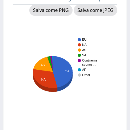
Salva come PNG
Salva come JPEG
EU
NA
AS
SA
Continente
sconos…
AS
AF
EU
Other
NA