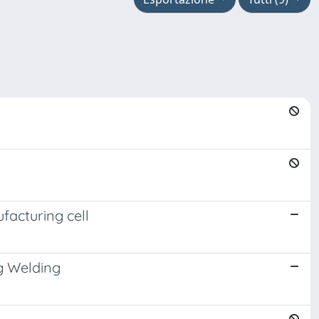
facturing cell
g Welding