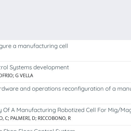
igure a manufacturing cell
trol Systems development
OFRIO; G VELLA
rdware and operations reconfiguration of a manu
ty Of A Manufacturing Robotized Cell For Mig/Ma
, C; PALMERI, D; RICCOBONO, R