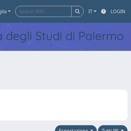
glia
IT
LOGIN
tà degli Studi di Palermo
Esportazione
Tutti (9)