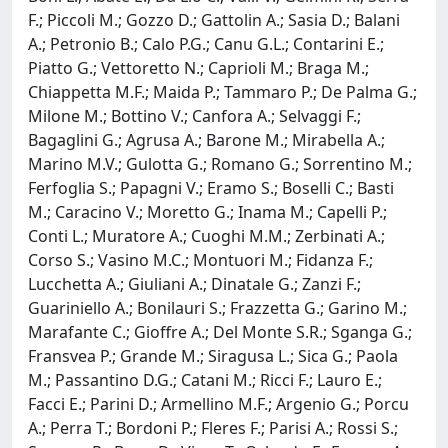
F.; Piccoli M.; Gozzo D.; Gattolin A.; Sasia D.; Balani
A.; Petronio B.; Calo P.G.; Canu G.L.; Contarini E.;
Piatto G.; Vettoretto N.; Caprioli M.; Braga M.;
Chiappetta M.F.; Maida P.; Tammaro P.; De Palma G.;
Milone M.; Bottino V.; Canfora A.; Selvaggi F.;
Bagaglini G.; Agrusa A.; Barone M.; Mirabella A.;
Marino M.V.; Gulotta G.; Romano G.; Sorrentino M.;
Ferfoglia S.; Papagni V.; Eramo S.; Boselli C.; Basti
M.; Caracino V.; Moretto G.; Inama M.; Capelli P.;
Conti L.; Muratore A.; Cuoghi M.M.; Zerbinati A.;
Corso S.; Vasino M.C.; Montuori M.; Fidanza F.;
Lucchetta A.; Giuliani A.; Dinatale G.; Zanzi F.;
Guariniello A.; Bonilauri S.; Frazzetta G.; Garino M.;
Marafante C.; Gioffre A.; Del Monte S.R.; Sganga G.;
Fransvea P.; Grande M.; Siragusa L.; Sica G.; Paola
M.; Passantino D.G.; Catani M.; Ricci F.; Lauro E.;
Facci E.; Parini D.; Armellino M.F.; Argenio G.; Porcu
A.; Perra T.; Bordoni P.; Fleres F.; Parisi A.; Rossi S.;