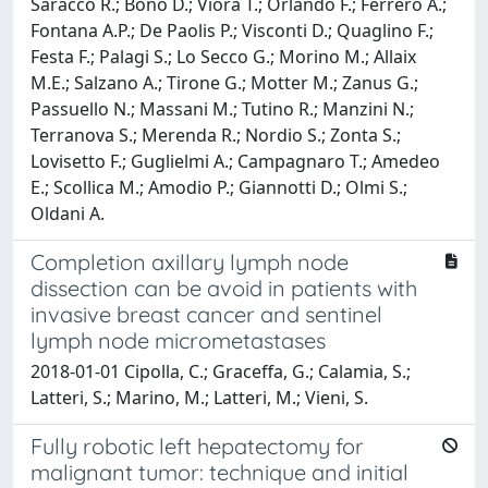
Saracco R.; Bono D.; Viora T.; Orlando F.; Ferrero A.;
Fontana A.P.; De Paolis P.; Visconti D.; Quaglino F.;
Festa F.; Palagi S.; Lo Secco G.; Morino M.; Allaix
M.E.; Salzano A.; Tirone G.; Motter M.; Zanus G.;
Passuello N.; Massani M.; Tutino R.; Manzini N.;
Terranova S.; Merenda R.; Nordio S.; Zonta S.;
Lovisetto F.; Guglielmi A.; Campagnaro T.; Amedeo
E.; Scollica M.; Amodio P.; Giannotti D.; Olmi S.;
Oldani A.
Completion axillary lymph node
dissection can be avoid in patients with
invasive breast cancer and sentinel
lymph node micrometastases
2018-01-01 Cipolla, C.; Graceffa, G.; Calamia, S.;
Latteri, S.; Marino, M.; Latteri, M.; Vieni, S.
Fully robotic left hepatectomy for
malignant tumor: technique and initial