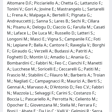
Altomare D.F.; Picciariello A.; Chetta G.; Lattanzio F.;
Tonini V.; Gori A.; Jovine E.; Mastrangelo L.; Sartarelli
L.; Frena A.; Malpaga A.; Bertelli F.; Pignata G.;
Andreuccetti J.; Sanna S.; Lares B.; Sechi R.; Cillara
N.; Pisanu A.; Delogu D.; Ciaccio G.; Farulla M.; Casati
M.; Laface L.; De Luca M.; Russello D.; Latteri S.;
Longoni M.; Masci E.; Vigna S.; Campanile F.C.; Foti
N.; Lepiane P.; Balla A.; Cantore F.; Raveglia V.; Borghi
F.; Giraudo G.; Verzelli A.; Budassi A.; Patriti A.;
Foghetti D.; Montin U.; Amadio L.; Anania G.;
Bombardini C.; Fabbri N.; Feo C.; Cianchi F.; Manetti
A.; Lucchese M.; Soricelli E.; Ceccarelli G.; Patiti M.;
Frascio M.; Stabilini C.; Filauro M.; Barberis A.; Troian
M.; Nagliati C.; Campagnacci R.; Maurizi A.; Berti S.;
Gennai A.; Marvaso A.; D'Antonio D.; Feo C.V.; Fabbri
N.; Mazzola L.; Selvaggi F.; Carini S.; Costanzo F.;
Boccia L.; Pascariello A.; Perrotta N.; Celiento M.;
Opocher E.; Giovenzana M.; Stella M.; Ferrara F.;
Boni L.; Abate E.; Da Lio C.; Valli V.; Gelmini R.; Serra