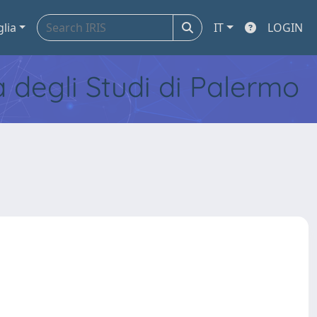
glia
IT
LOGIN
tà degli Studi di Palermo