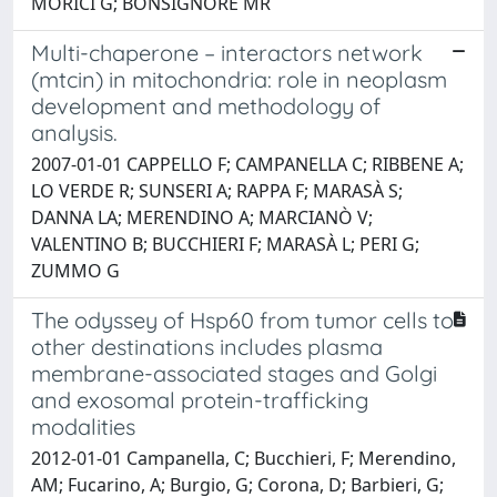
MORICI G; BONSIGNORE MR
Multi-chaperone – interactors network
(mtcin) in mitochondria: role in neoplasm
development and methodology of
analysis.
2007-01-01 CAPPELLO F; CAMPANELLA C; RIBBENE A;
LO VERDE R; SUNSERI A; RAPPA F; MARASÀ S;
DANNA LA; MERENDINO A; MARCIANÒ V;
VALENTINO B; BUCCHIERI F; MARASÀ L; PERI G;
ZUMMO G
The odyssey of Hsp60 from tumor cells to
other destinations includes plasma
membrane-associated stages and Golgi
and exosomal protein-trafficking
modalities
2012-01-01 Campanella, C; Bucchieri, F; Merendino,
AM; Fucarino, A; Burgio, G; Corona, D; Barbieri, G;