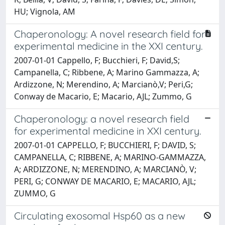
HU; Vignola, AM
Chaperonology: A novel research field for
experimental medicine in the XXI century.
2007-01-01 Cappello, F; Bucchieri, F; David,S;
Campanella, C; Ribbene, A; Marino Gammazza, A;
Ardizzone, N; Merendino, A; Marcianò,V; Peri,G;
Conway de Macario, E; Macario, AJL; Zummo, G
Chaperonology: a novel research field
for experimental medicine in XXI century.
2007-01-01 CAPPELLO, F; BUCCHIERI, F; DAVID, S;
CAMPANELLA, C; RIBBENE, A; MARINO-GAMMAZZA,
A; ARDIZZONE, N; MERENDINO, A; MARCIANÒ, V;
PERI, G; CONWAY DE MACARIO, E; MACARIO, AJL;
ZUMMO, G
Circulating exosomal Hsp60 as a new