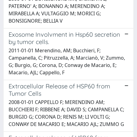
PATERNO' A; BONANNO A; MERENDINO A;
MIRABELLA A; VULTAGGIO M; MORICI G;
BONSIGNORE; BELLIA V
Exosome Involvment in Hsp60 secretion
by tumor cells.
2011-01-01 Merendino, AM; Bucchieri, F;
Campanella, C; Pitruzzella, A; Marcianò, V; Zummo,
G; Burgio, G; Corona, D; Conway de Macario, E;
Macario, AJL; Cappello, F
Extracellular Release of HSP60 from
Tumor Cells
2008-01-01 CAPPELLO F; MERENDINO AM;
BUCCHIERI F; RIBBENE A; DAVID S; CAMPANELLA C;
BURGIO G; CORONA D; RENIS M; LI VOLTI G;
CONWAY DE MACARIO E; MACARIO AJL; ZUMMO G