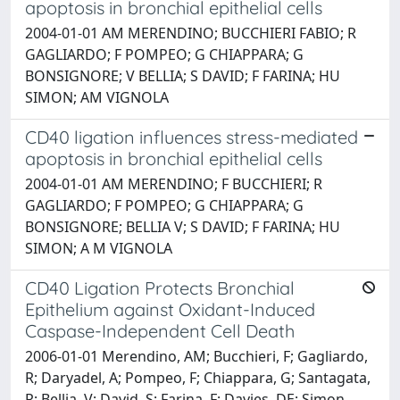
apoptosis in bronchial epithelial cells
2004-01-01 AM MERENDINO; BUCCHIERI FABIO; R
GAGLIARDO; F POMPEO; G CHIAPPARA; G
BONSIGNORE; V BELLIA; S DAVID; F FARINA; HU
SIMON; AM VIGNOLA
CD40 ligation influences stress-mediated
apoptosis in bronchial epithelial cells
2004-01-01 AM MERENDINO; F BUCCHIERI; R
GAGLIARDO; F POMPEO; G CHIAPPARA; G
BONSIGNORE; BELLIA V; S DAVID; F FARINA; HU
SIMON; A M VIGNOLA
CD40 Ligation Protects Bronchial
Epithelium against Oxidant-Induced
Caspase-Independent Cell Death
2006-01-01 Merendino, AM; Bucchieri, F; Gagliardo,
R; Daryadel, A; Pompeo, F; Chiappara, G; Santagata,
R; Bellia, V; David, S; Farina, F; Davies, DE; Simon,