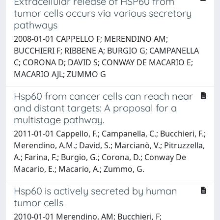
Extracellular release of HSP60 from
tumor cells occurs via various secretory
pathways
2008-01-01 CAPPELLO F; MERENDINO AM;
BUCCHIERI F; RIBBENE A; BURGIO G; CAMPANELLA
C; CORONA D; DAVID S; CONWAY DE MACARIO E;
MACARIO AJL; ZUMMO G
Hsp60 from cancer cells can reach near
and distant targets: A proposal for a
multistage pathway.
2011-01-01 Cappello, F.; Campanella, C.; Bucchieri, F.;
Merendino, A.M.; David, S.; Marcianò, V.; Pitruzzella,
A.; Farina, F.; Burgio, G.; Corona, D.; Conway De
Macario, E.; Macario, A.; Zummo, G.
Hsp60 is actively secreted by human
tumor cells
2010-01-01 Merendino, AM; Bucchieri, F;