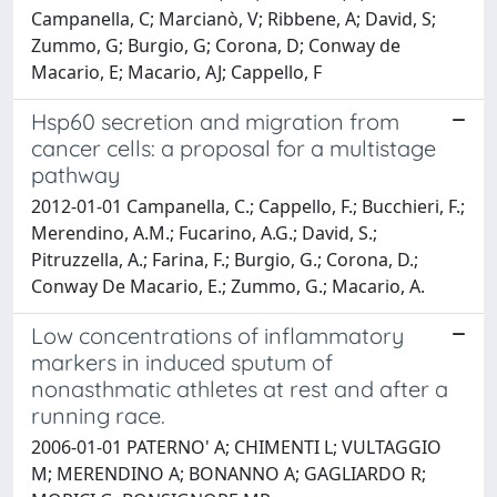
Campanella, C; Marcianò, V; Ribbene, A; David, S;
Zummo, G; Burgio, G; Corona, D; Conway de
Macario, E; Macario, AJ; Cappello, F
Hsp60 secretion and migration from
cancer cells: a proposal for a multistage
pathway
2012-01-01 Campanella, C.; Cappello, F.; Bucchieri, F.;
Merendino, A.M.; Fucarino, A.G.; David, S.;
Pitruzzella, A.; Farina, F.; Burgio, G.; Corona, D.;
Conway De Macario, E.; Zummo, G.; Macario, A.
Low concentrations of inflammatory
markers in induced sputum of
nonasthmatic athletes at rest and after a
running race.
2006-01-01 PATERNO' A; CHIMENTI L; VULTAGGIO
M; MERENDINO A; BONANNO A; GAGLIARDO R;