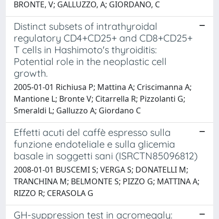
BRONTE, V; GALLUZZO, A; GIORDANO, C
Distinct subsets of intrathyroidal
regulatory CD4+CD25+ and CD8+CD25+
T cells in Hashimoto's thyroiditis:
Potential role in the neoplastic cell
growth.
2005-01-01 Richiusa P; Mattina A; Criscimanna A;
Mantione L; Bronte V; Citarrella R; Pizzolanti G;
Smeraldi L; Galluzzo A; Giordano C
Effetti acuti del caffè espresso sulla
funzione endoteliale e sulla glicemia
basale in soggetti sani (ISRCTN85096812)
2008-01-01 BUSCEMI S; VERGA S; DONATELLI M;
TRANCHINA M; BELMONTE S; PIZZO G; MATTINA A;
RIZZO R; CERASOLA G
GH-suppression test in acromegaly: