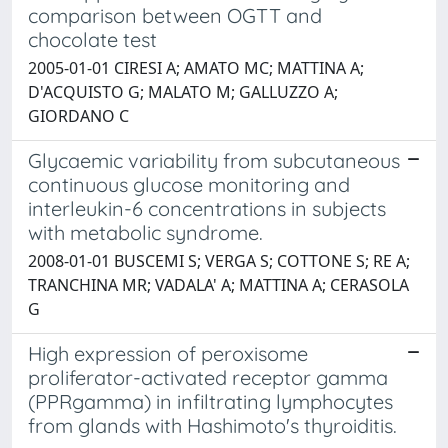
comparison between OGTT and
chocolate test
2005-01-01 CIRESI A; AMATO MC; MATTINA A;
D'ACQUISTO G; MALATO M; GALLUZZO A;
GIORDANO C
Glycaemic variability from subcutaneous
continuous glucose monitoring and
interleukin-6 concentrations in subjects
with metabolic syndrome.
2008-01-01 BUSCEMI S; VERGA S; COTTONE S; RE A;
TRANCHINA MR; VADALA' A; MATTINA A; CERASOLA
G
High expression of peroxisome
proliferator-activated receptor gamma
(PPRgamma) in infiltrating lymphocytes
from glands with Hashimoto's thyroiditis.