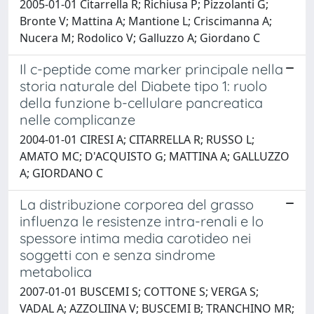
2005-01-01 Citarrella R; Richiusa P; Pizzolanti G;
Bronte V; Mattina A; Mantione L; Criscimanna A;
Nucera M; Rodolico V; Galluzzo A; Giordano C
Il c-peptide come marker principale nella
storia naturale del Diabete tipo 1: ruolo
della funzione b-cellulare pancreatica
nelle complicanze
2004-01-01 CIRESI A; CITARRELLA R; RUSSO L;
AMATO MC; D'ACQUISTO G; MATTINA A; GALLUZZO
A; GIORDANO C
La distribuzione corporea del grasso
influenza le resistenze intra-renali e lo
spessore intima media carotideo nei
soggetti con e senza sindrome
metabolica
2007-01-01 BUSCEMI S; COTTONE S; VERGA S;
VADAL A; AZZOLIINA V; BUSCEMI B; TRANCHINO MR;