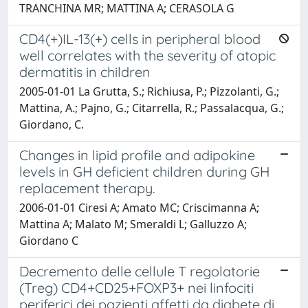
TRANCHINA MR; MATTINA A; CERASOLA G
CD4(+)IL-13(+) cells in peripheral blood
well correlates with the severity of atopic
dermatitis in children
2005-01-01 La Grutta, S.; Richiusa, P.; Pizzolanti, G.;
Mattina, A.; Pajno, G.; Citarrella, R.; Passalacqua, G.;
Giordano, C.
Changes in lipid profile and adipokine
levels in GH deficient children during GH
replacement therapy.
2006-01-01 Ciresi A; Amato MC; Criscimanna A;
Mattina A; Malato M; Smeraldi L; Galluzzo A;
Giordano C
Decremento delle cellule T regolatorie
(Treg) CD4+CD25+FOXP3+ nei linfociti
periferici dei pazienti affetti da diabete di