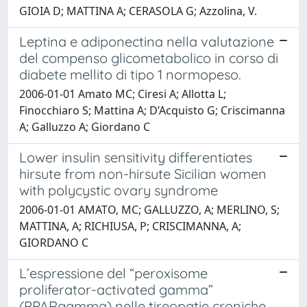
GIOIA D; MATTINA A; CERASOLA G; Azzolina, V.
Leptina e adiponectina nella valutazione
del compenso glicometabolico in corso di
diabete mellito di tipo 1 normopeso.
2006-01-01 Amato MC; Ciresi A; Allotta L;
Finocchiaro S; Mattina A; D’Acquisto G; Criscimanna
A; Galluzzo A; Giordano C
Lower insulin sensitivity differentiates
hirsute from non-hirsute Sicilian women
with polycystic ovary syndrome
2006-01-01 AMATO, MC; GALLUZZO, A; MERLINO, S;
MATTINA, A; RICHIUSA, P; CRISCIMANNA, A;
GIORDANO C
L’espressione del “peroxisome
proliferator-activated gamma”
(PPARgamma) nelle tireopatie croniche