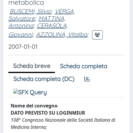
metabolica
BUSCEMI, Silvio
;
VERGA,
Salvatore
;
MATTINA,
Antonina
;
CERASOLA,
Giovanni
;
AZZOLINA, Vitalba
;
2007-01-01
Scheda breve
Scheda completa
Scheda completa (DC)
Nome del convegno
DATO PREVISTO SU LOGINMIUR
108° Congresso Nazionale della Società Italiana di
Medicina Interna;