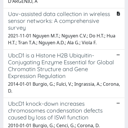
D'ARGENIO, A
Uav-assisted data collection in wireless
sensor networks: A comprehensive
survey
2021-11-01 Nguyen M.T.; Nguyen C.V.; Do H.T.; Hua
H.T.; Tran T.A.; Nguyen A.D.; Ala G.; Viola F.
UbcD1 is a Histone H2B Ubiquitin-
Conjugating Enzyme Essential for Global
Chromatin Structure and Gene
Expression Regulation
2014-01-01 Burgio, G.; Fulci, V.; Ingrassia, A.; Corona,
D.
UbcD1 knock-down increases
chromosomes condensation defects
caused by loss of ISWI function
2010-01-01 Burgio, G.; Cenci, G.; Corona, D.