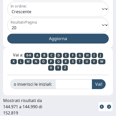
In ordine:
Risultati/Pagina
Vai a:
0-9
A
B
C
D
E
F
G
H
I
J
K
L
M
N
O
P
Q
R
S
T
U
V
W
X
Y
Z
o inserisci le iniziali:
Mostrati risultati da
144.971 a 144.990 di
152.819