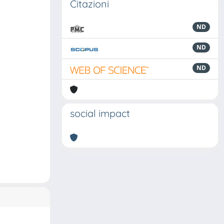
Citazioni
ND
ND
ND
social impact