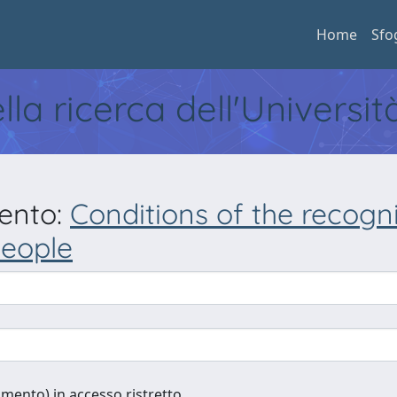
Home
Sfo
ella ricerca dell'Universi
mento:
Conditions of the recognit
people
cumento) in accesso ristretto