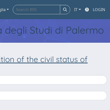
glia
IT
LOGIN
tà degli Studi di Palermo
ion of the civil status of