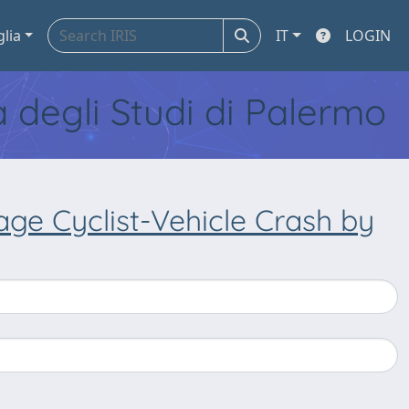
glia
IT
LOGIN
tà degli Studi di Palermo
age Cyclist-Vehicle Crash by