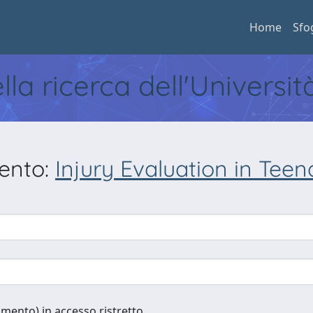
Home
Sfo
ella ricerca dell'Universi
mento:
Injury Evaluation in Teen
cumento) in accesso ristretto