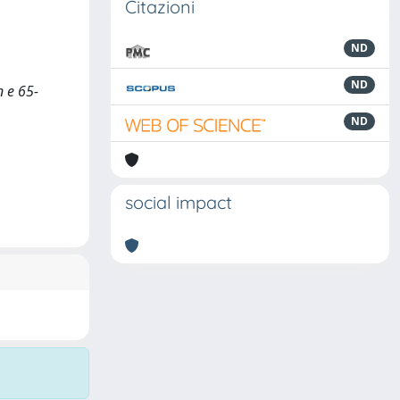
Citazioni
ND
ND
n e 65-
ND
social impact