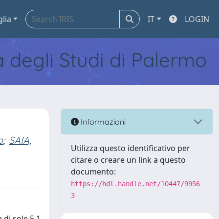
glia
IT
LOGIN
tà degli Studi di Palermo
Informazioni
o
;
SAIA,
Utilizza questo identificativo per
citare o creare un link a questo
documento:
https://hdl.handle.net/10447/9956
3
 di sole 5,1