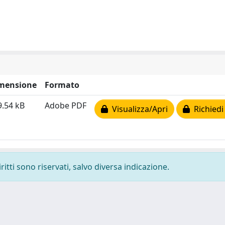
mensione
Formato
9.54 kB
Adobe PDF
Visualizza/Apri
Richiedi
ritti sono riservati, salvo diversa indicazione.