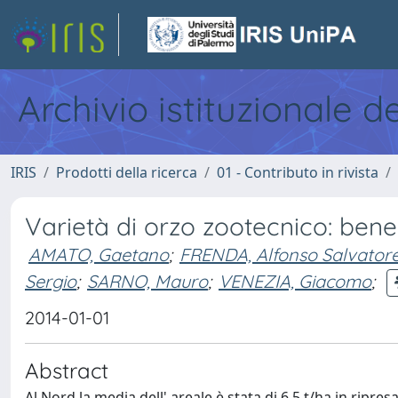
Archivio istituzionale d
IRIS
Prodotti della ricerca
01 - Contributo in rivista
Varietà di orzo zootecnico: ben
AMATO, Gaetano
;
FRENDA, Alfonso Salvator
Sergio
;
SARNO, Mauro
;
VENEZIA, Giacomo
;
2014-01-01
Abstract
Al Nord la media dell' areale è stata di 6,5 t/ha in ripresa