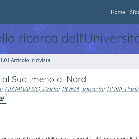
Home
Sfo
ella ricerca dell'Universi
1.01 Articolo in rivista
e al Sud, meno al Nord
e
;
GIAMBALVO, Dario
;
POMA, Ignazio
;
RUISI, Paol
 rispetto al tracollo della scorsa annata, al Centro è risultata