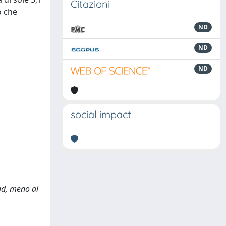
Citazioni
o che
ND
ND
ND
social impact
Sud, meno al