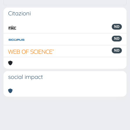
Citazioni
ND
ND
ND
social impact