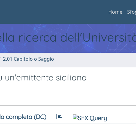
Home
Sfo
ella ricerca dell'Universi
2.01 Capitolo o Saggio
u un'emittente siciliana
a completa (DC)