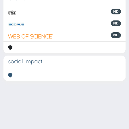
ND
ND
ND
social impact