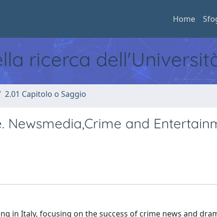
Home
Sfo
ella ricerca dell'Universi
2.01 Capitolo o Saggio
e. Newsmedia,Crime and Entertainm
ng in Italy, focusing on the success of crime news and dra