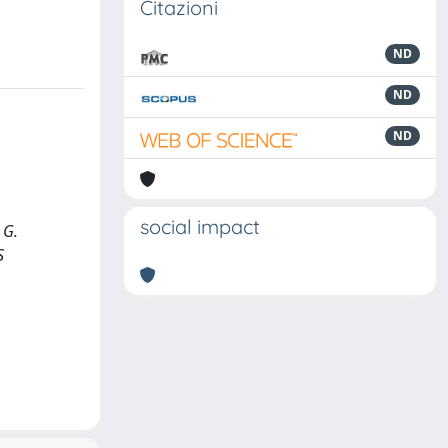
Citazioni
ND
ND
ND
social impact
 G.
S