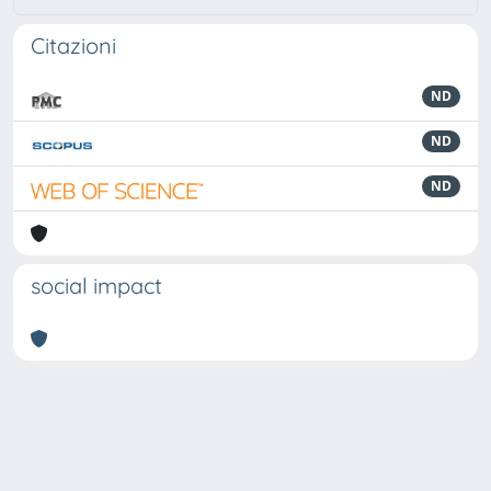
Citazioni
ND
ND
ND
social impact