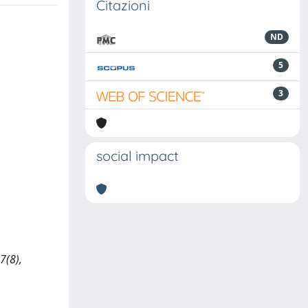
Citazioni
ND
5
3
social impact
7(8),