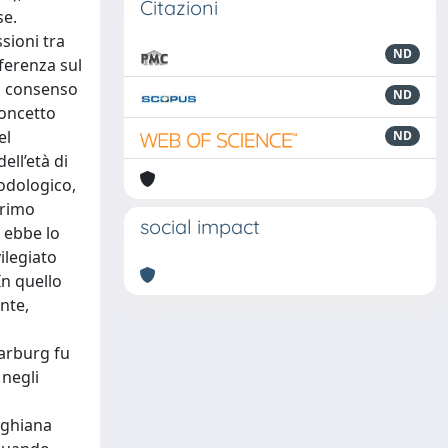
Citazioni
se.
sioni tra
ND
nferenza sul
il consenso
ND
concetto
el
ND
ll’età di
odologico,
primo
social impact
e ebbe lo
ilegiato
In quello
nte,
o
arburg fu
 negli
rghiana