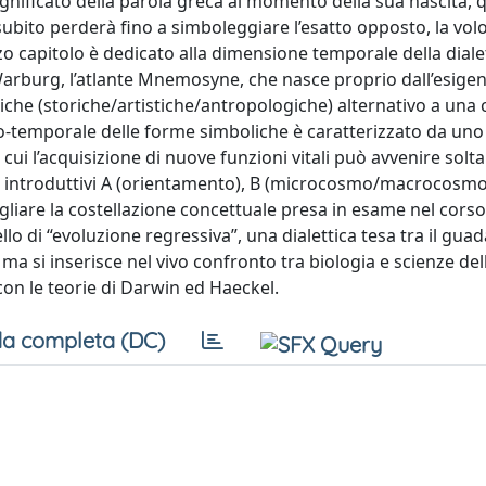
 significato della parola greca al momento della sua nascita,
subito perderà fino a simboleggiare l’esatto opposto, la v
rzo capitolo è dedicato alla dimensione temporale della diale
Warburg, l’atlante Mnemosyne, che nasce proprio dall’esigen
che (storiche/artistiche/antropologiche) alternativo a una
io-temporale delle forme simboliche è caratterizzato da uno
cui l’acquisizione di nuove funzioni vitali può avvenire solt
lli introduttivi A (orientamento), B (microcosmo/macrocosmo
gliare la costellazione concettuale presa in esame nel corso
llo di “evoluzione regressiva”, una dialettica tesa tra il gua
 si inserisce nel vivo confronto tra biologia e scienze dell
on le teorie di Darwin ed Haeckel.
a completa (DC)