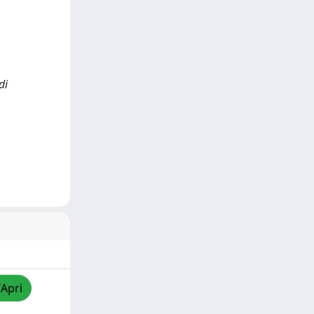
di
/Apri