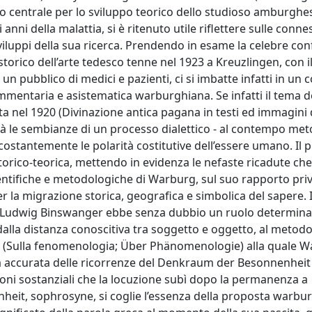
 centrale per lo sviluppo teorico dello studioso amburghe
ni della malattia, si è ritenuto utile riflettere sulle connes
 sviluppi della sua ricerca. Prendendo in esame la celebre co
 storico dell’arte tedesco tenne nel 1923 a Kreuzlingen, con 
un pubblico di medici e pazienti, ci si imbatte infatti in un 
mmentaria e asistematica warburghiana. Se infatti il tema d
nel 1920 (Divinazione antica pagana in testi ed immagini de
rà le sembianze di un processo dialettico - al contempo met
 costantemente le polarità costitutive dell’essere umano. Il 
storico-teorica, mettendo in evidenza le nefaste ricadute ch
entifiche e metodologiche di Warburg, sul suo rapporto priv
per la migrazione storica, geografica e simbolica del sapere. 
e, Ludwig Binswanger ebbe senza dubbio un ruolo determina
alla distanza conoscitiva tra soggetto e oggetto, al metod
2 (Sulla fenomenologia; Über Phänomenologie) alla quale W
na accurata delle ricorrenze del Denkraum der Besonnenheit
oni sostanziali che la locuzione subì dopo la permanenza a
nheit, sophrosyne, si coglie l’essenza della proposta warbu