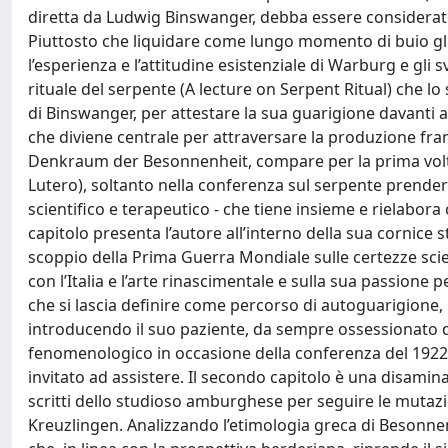
diretta da Ludwig Binswanger, debba essere considerato
Piuttosto che liquidare come lungo momento di buio gli an
l’esperienza e l’attitudine esistenziale di Warburg e gli
rituale del serpente (A lecture on Serpent Ritual) che lo
di Binswanger, per attestare la sua guarigione davanti a 
che diviene centrale per attraversare la produzione fra
Denkraum der Besonnenheit, compare per la prima volta 
Lutero), soltanto nella conferenza sul serpente prende
scientifico e terapeutico - che tiene insieme e rielabora
capitolo presenta l’autore all’interno della sua cornice 
scoppio della Prima Guerra Mondiale sulle certezze sci
con l’Italia e l’arte rinascimentale e sulla sua passione 
che si lascia definire come percorso di autoguarigion
introducendo il suo paziente, da sempre ossessionato d
fenomenologico in occasione della conferenza del 192
invitato ad assistere. Il secondo capitolo è una disami
scritti dello studioso amburghese per seguire le mutazi
Kreuzlingen. Analizzando l’etimologia greca di Besonne