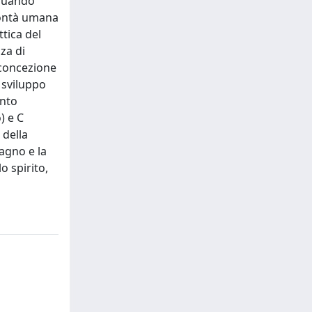
 quando
olontà umana
ttica del
za di
 concezione
 sviluppo
anto
) e C
 della
dagno e la
o spirito,