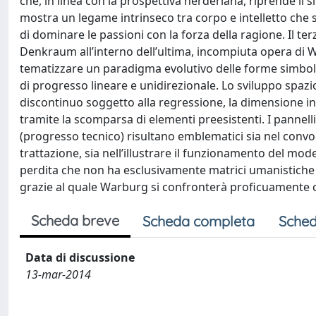
che, in linea con la prospettiva herderiana, riprende il
mostra un legame intrinseco tra corpo e intelletto che 
di dominare le passioni con la forza della ragione. Il te
Denkraum all’interno dell’ultima, incompiuta opera di 
tematizzare un paradigma evolutivo delle forme simboli
di progresso lineare e unidirezionale. Lo sviluppo spaz
discontinuo soggetto alla regressione, la dimensione in 
tramite la scomparsa di elementi preesistenti. I panne
(progresso tecnico) risultano emblematici sia nel convo
trattazione, sia nell’illustrare il funzionamento del mode
perdita che non ha esclusivamente matrici umanistiche ma
grazie al quale Warburg si confronterà proficuamente c
Scheda breve
Scheda completa
Sched
Data di discussione
13-mar-2014