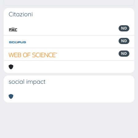
Citazioni
ND
ND
ND
social impact