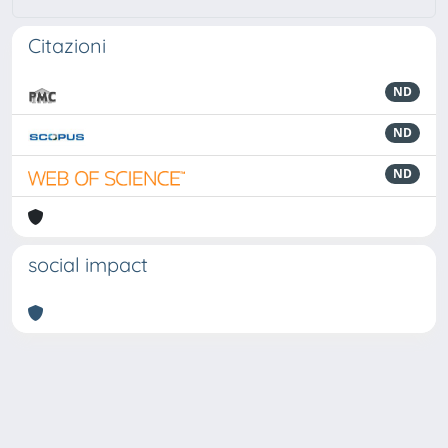
Citazioni
ND
ND
ND
social impact