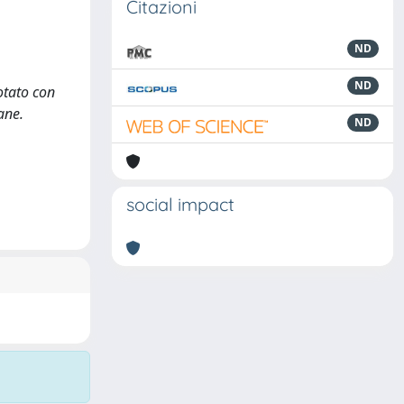
Citazioni
ND
ND
otato con
iane.
ND
social impact