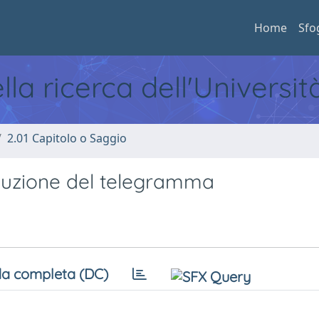
Home
Sfo
ella ricerca dell'Universi
2.01 Capitolo o Saggio
oduzione del telegramma
a completa (DC)