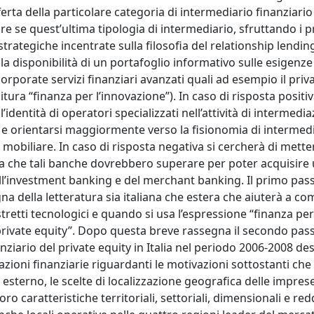
fferta della particolare categoria di intermediario finanziario
are se quest’ultima tipologia di intermediario, sfruttando i p
 strategiche incentrate sulla filosofia del relationship lendi
la disponibilità di un portafoglio informativo sulle esigenze 
corporate servizi finanziari avanzati quali ad esempio il priv
tura “finanza per l’innovazione”). In caso di risposta positiv
dentità di operatori specializzati nell’attività di intermedi
 e orientarsi maggiormente verso la fisionomia di intermedi
e mobiliare. In caso di risposta negativa si cercherà di mett
ativa che tali banche dovrebbero superare per poter acquisire
ll’investment banking e del merchant banking. Il primo pass
na della letteratura sia italiana che estera che aiuterà a 
tretti tecnologici e quando si usa l’espressione “finanza per
“private equity”. Dopo questa breve rassegna il secondo pas
nziario del private equity in Italia nel periodo 2006-2008 d
razioni finanziarie riguardanti le motivazioni sottostanti ch
 esterno, le scelte di localizzazione geografica delle imprese
 caratteristiche territoriali, settoriali, dimensionali e reddi