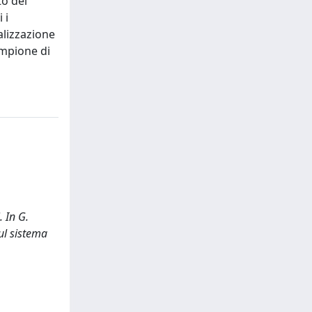
to del
 i
nalizzazione
ampione di
. In G.
ul sistema