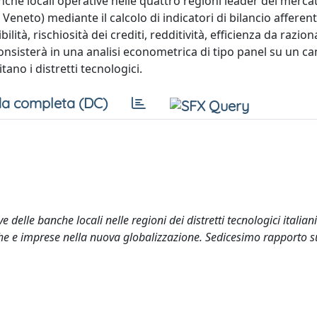
nche locali operative nelle quattro regioni leader del merca
neto) mediante il calcolo di indicatori di bilancio afferenti
ibilità, rischiosità dei crediti, redditività, efficienza da razio
 consisterà in una analisi econometrica di tipo panel su un c
ano i distretti tecnologici.
a completa (DC)
 delle banche locali nelle regioni dei distretti tecnologici italiani
che e imprese nella nuova globalizzazione. Sedicesimo rapporto s