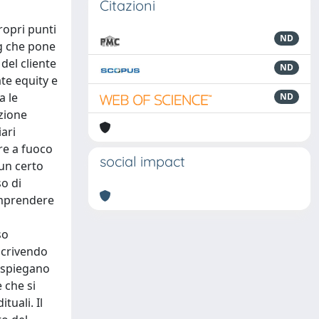
Citazioni
ropri punti
ND
ng che pone
del cliente
ND
ate equity e
a le
ND
azione
ari
ere a fuoco
social impact
 un certo
o di
comprendere
so
escrivendo
e spiegano
 che si
tuali. Il