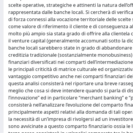
scelte operative, strategiche e attinenti la natura dell’o
rappresentata dalle banche locali. Si cercherà di verific
di forza connessi alla vocazione territoriale delle scelte
come valore di riferimento il cliente e di conseguenza al
molto più ampio sia stata grado di offrire alla clientela 
il venture capital (generalmente accomunati sotto la dici
banche locali sarebbero state in grado di abbandonare l’i
creditizia tradizionale (sostanzialmente monobusiness)
finanziari diversificati nei comparti dell’intermediazion
le principali criticità di matrice culturale ed organizz
vantaggio competitivo anche nei comparti finanziari de
questa analisi consisterà nel riportare una breve rasseg
meglio che cosa si deve intendere quando si parla di dis
l’innovazione” ed in particolare “merchant banking” e 
consisterà nell’analizzare l’evoluzione del comparto fina
principalmente aspetti relativi alla domanda di tali ope
la necessità di un’impresa di rivolgersi ad un investitore
sono avvicinate a questo comparto finanziario ossia le loro