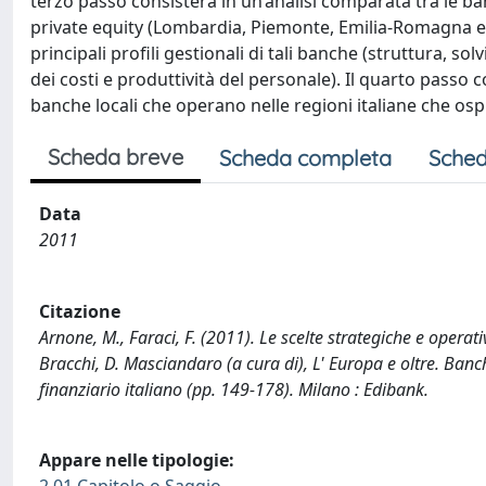
terzo passo consisterà in un’analisi comparata tra le ba
private equity (Lombardia, Piemonte, Emilia-Romagna e Ve
principali profili gestionali di tali banche (struttura, solv
dei costi e produttività del personale). Il quarto passo
banche locali che operano nelle regioni italiane che ospit
Scheda breve
Scheda completa
Sched
Data
2011
Citazione
Arnone, M., Faraci, F. (2011). Le scelte strategiche e operative
Bracchi, D. Masciandaro (a cura di), L' Europa e oltre. Ban
finanziario italiano (pp. 149-178). Milano : Edibank.
Appare nelle tipologie: