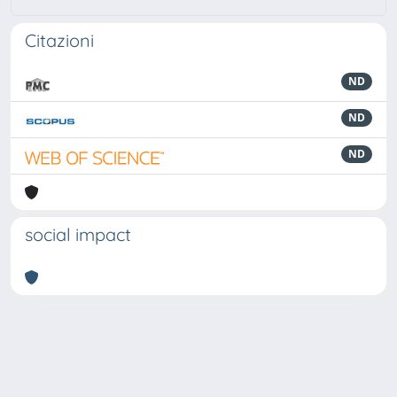
Citazioni
ND
ND
ND
social impact