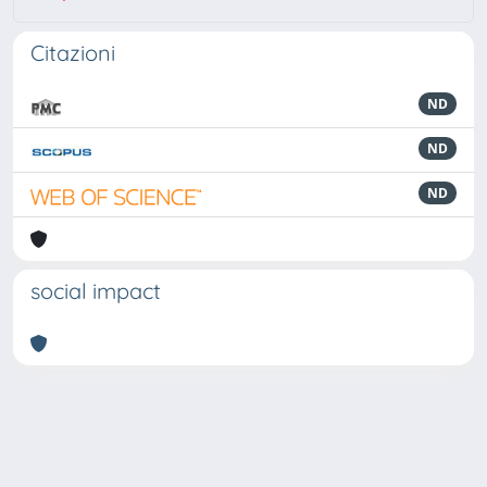
Citazioni
ND
ND
ND
social impact