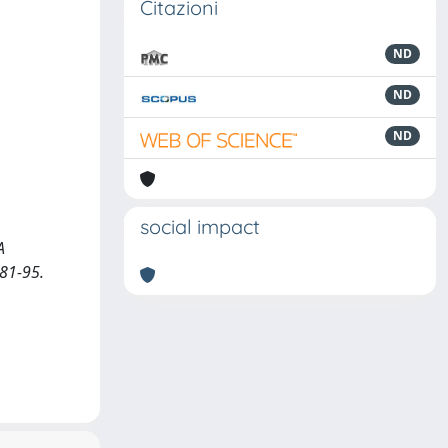
Citazioni
ND
ND
ND
social impact
A
81-95.