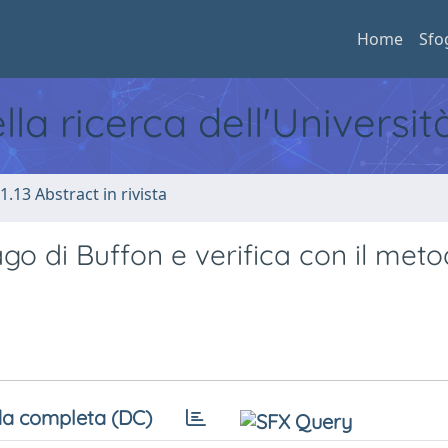
Home
Sfo
ella ricerca dell'Universi
1.13 Abstract in rivista
go di Buffon e verifica con il met
a completa (DC)