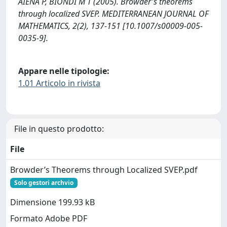
AIENA P, BIONDI M T (2005). Browder's theorems
through localized SVEP. MEDITERRANEAN JOURNAL OF
MATHEMATICS, 2(2), 137-151 [10.1007/s00009-005-
0035-9].
Appare nelle tipologie:
1.01 Articolo in rivista
File in questo prodotto:
File
Browder’s Theorems through Localized SVEP.pdf
Solo gestori archvio
Dimensione 199.93 kB
Formato Adobe PDF