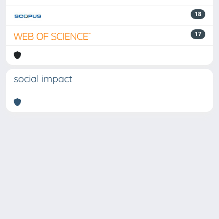
18
17
social impact
Powered by
IRIS
-
about IRIS
-