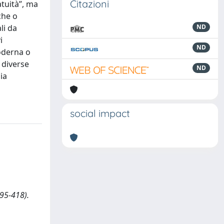
Citazioni
atuità”, ma
che o
li da
ND
i
ND
moderna o
 diverse
ND
ia
social impact
395-418).