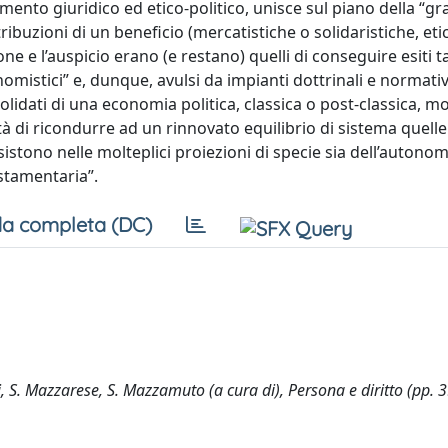
mento giuridico ed etico-politico, unisce sul piano della “gr
tribuzioni di un beneficio (mercatistiche o solidaristiche, eti
e e l’auspicio erano (e restano) quelli di conseguire esiti ta
nomistici” e, dunque, avulsi da impianti dottrinali e normativ
solidati di una economia politica, classica o post-classica, 
tà di ricondurre ad un rinnovato equilibrio di sistema quelle
istono nelle molteplici proiezioni di specie sia dell’autonom
estamentaria”.
a completa (DC)
ssi, S. Mazzarese, S. Mazzamuto (a cura di), Persona e diritto (pp. 