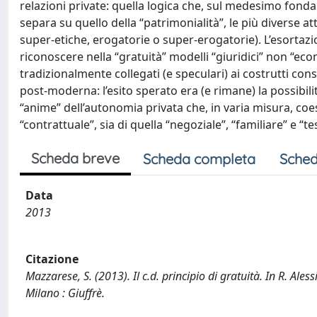
relazioni private: quella logica che, sul medesimo fonda
separa su quello della “patrimonialità”, le più diverse at
super-etiche, erogatorie o super-erogatorie). L’esortazion
riconoscere nella “gratuità” modelli “giuridici” non “eco
tradizionalmente collegati (e speculari) ai costrutti con
post-moderna: l’esito sperato era (e rimane) la possibili
“anime” dell’autonomia privata che, in varia misura, coes
“contrattuale”, sia di quella “negoziale”, “familiare” e “t
Scheda breve
Scheda completa
Sched
Data
2013
Citazione
Mazzarese, S. (2013). Il c.d. principio di gratuità. In R. Ale
Milano : Giuffrè.