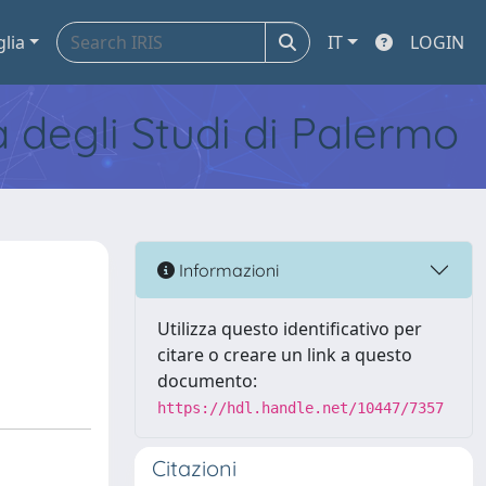
glia
IT
LOGIN
tà degli Studi di Palermo
Informazioni
Utilizza questo identificativo per
citare o creare un link a questo
documento:
https://hdl.handle.net/10447/7357
Citazioni