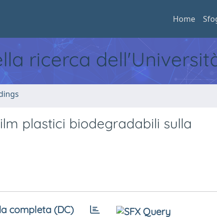
Home
Sfo
ella ricerca dell'Universi
dings
ilm plastici biodegradabili sulla
a completa (DC)