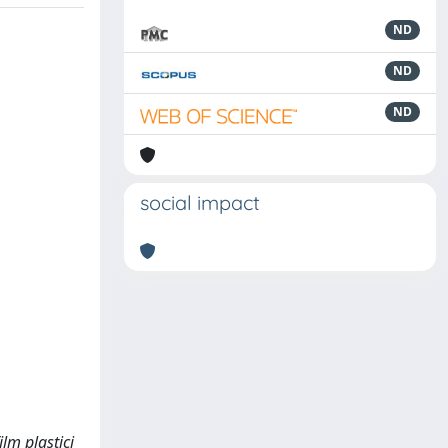
ND
ND
ND
social impact
m plastici