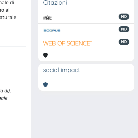
Citazioni
nale di
no al
Naturale
ND
ND
ND
social impact
a di),
nale