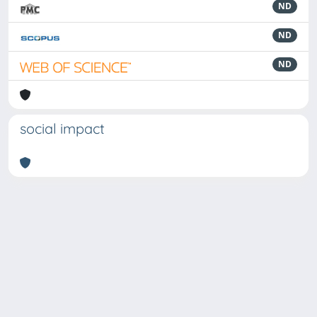
ND
ND
ND
social impact