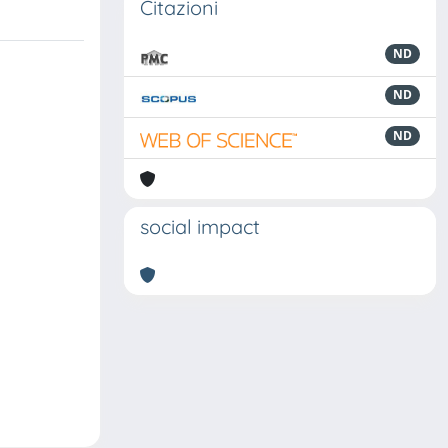
Citazioni
ND
ND
ND
social impact