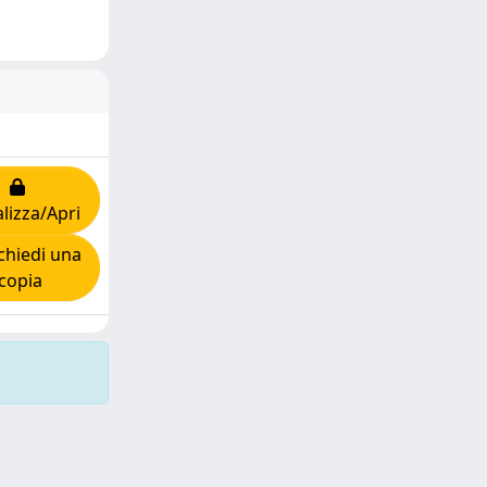
lizza/Apri
hiedi una
copia