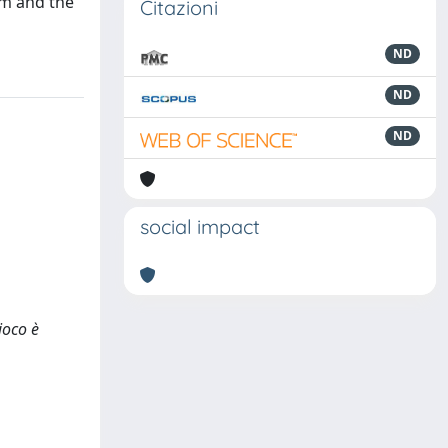
ism and the
Citazioni
ND
ND
ND
social impact
ioco è