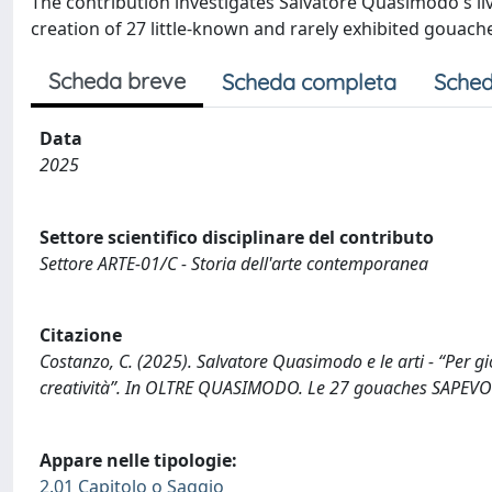
The contribution investigates Salvatore Quasimodo's livel
creation of 27 little-known and rarely exhibited gouach
Scheda breve
Scheda completa
Sched
Data
2025
Settore scientifico disciplinare del contributo
Settore ARTE-01/C - Storia dell'arte contemporanea
Citazione
Costanzo, C. (2025). Salvatore Quasimodo e le arti - “Per gi
creatività”. In OLTRE QUASIMODO. Le 27 gouaches SAPEVO 
Appare nelle tipologie:
2.01 Capitolo o Saggio