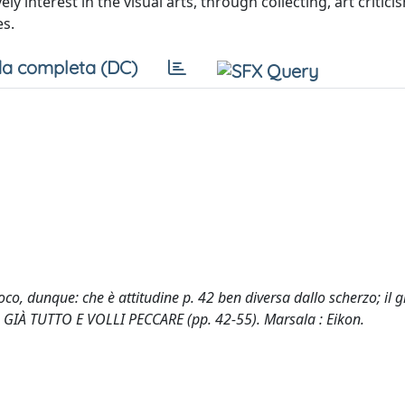
y interest in the visual arts, through collecting, art critic
es.
a completa (DC)
oco, dunque: che è attitudine p. 42 ben diversa dallo scherzo; il g
GIÀ TUTTO E VOLLI PECCARE (pp. 42-55). Marsala : Eikon.