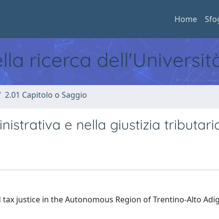
Home
Sfo
ella ricerca dell'Universi
2.01 Capitolo o Saggio
istrativa e nella giustizia tributari
d tax justice in the Autonomous Region of Trentino-Alto Adi