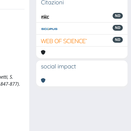
Citazioni
ND
ND
ND
social impact
tti, S.
 847-877).