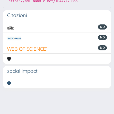
https://hdl.handle.net/10447/708551
Citazioni
ND
ND
ND
social impact