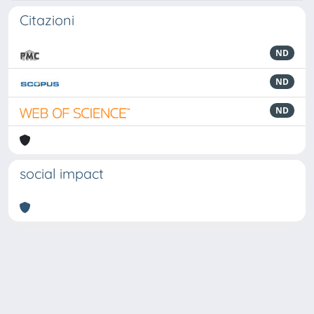
Citazioni
ND
ND
ND
social impact