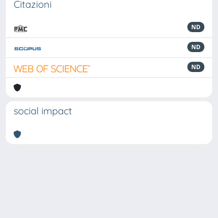
Citazioni
ND
ND
ND
social impact