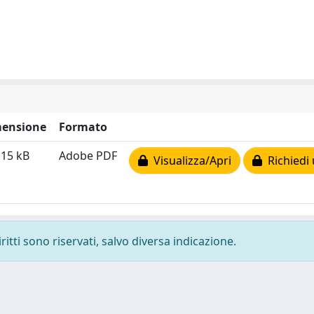
ensione
Formato
.15 kB
Adobe PDF
Visualizza/Apri
Richiedi 
ritti sono riservati, salvo diversa indicazione.