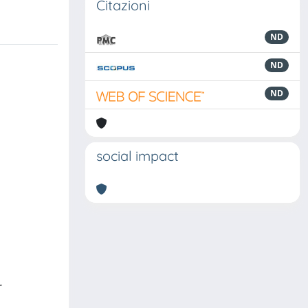
Citazioni
ND
ND
ND
social impact
.