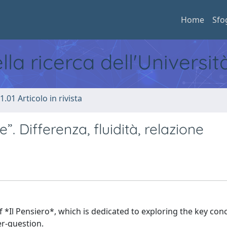
Home
Sfo
ella ricerca dell'Universi
1.01 Articolo in rivista
”. Differenza, fluidità, relazione
f *Il Pensiero*, which is dedicated to exploring the key con
der-question.