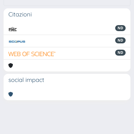
Citazioni
ND
ND
ND
social impact