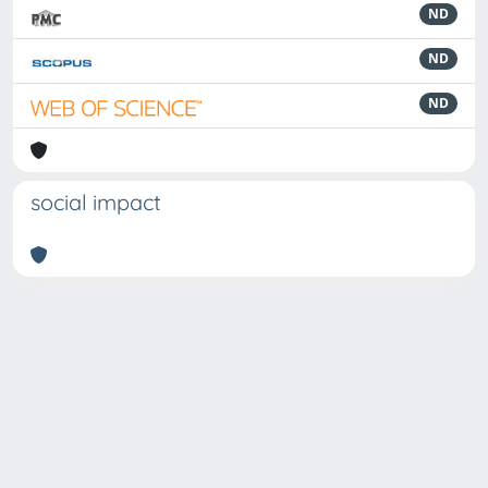
ND
ND
ND
social impact