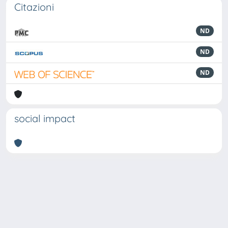
Citazioni
ND
ND
ND
social impact